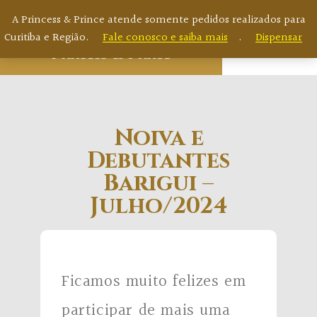
A Princess & Prince atende somente pedidos realizados para
Curitiba e Região.
Fale conosco e saiba mais
.
Dispensar
Noiva e
Debutantes
Barigui –
Julho/2024
Ficamos muito felizes em
participar de mais uma