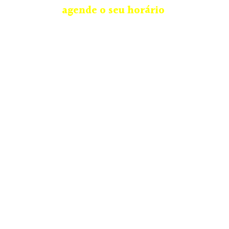
agende o seu horário
.
Unidade Curitiba | PR: (41) 9.9632-5676
Rua Celestino Júnior, 175 – São Francisco, Curitiba –
PR, 80510-100
Home
Coleção Completa
Agendamentos
Contato
Como medir e tamanho