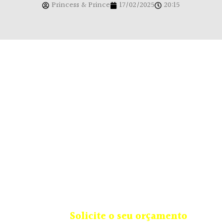
Princess & Prince
17/02/2025
20:15
A Princess & Prince trabalha com locação e
também confecciona trajes infantis sob
medida, com aquele carinho todo especial
e modelos que enchem o coração de
alegria, vestindo crianças do baby até 16
anos, contando também com diversos
acessórios.
Solicite o seu orçamento
ou