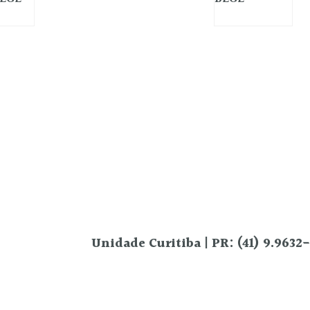
Unidade Curitiba | PR: (41) 9.9632
Rua Celestino Júnior, 175 – São Francis
ciona trajes
elos que enchem