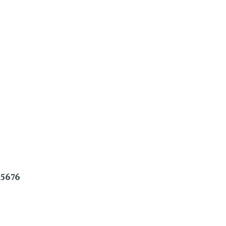
-5676
co, Curitiba – PR, 80510-100