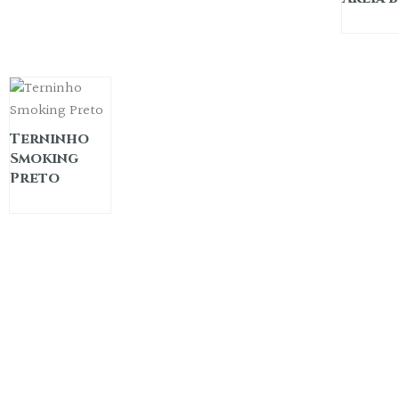
Terninho
Smoking
Preto
A Princess & Prince trabalha com locação e também confec
infantis sob medida, com aquele carinho todo especial e mod