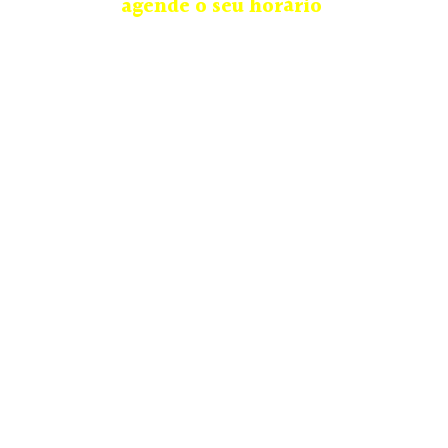
agende o seu horário
.
Unidade Curitiba | PR: (41) 9.9632-5676
Rua Celestino Júnior, 175 – São Francisco, Curitiba –
PR, 80510-100
Home
Coleção Completa
Agendamentos
Contato
Como medir e tamanho