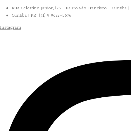
Rua Celestino Junior, 175 – Bairro São Francisco – Curitiba 
Curitiba | PR: (41) 9.9632-5676
Instagram