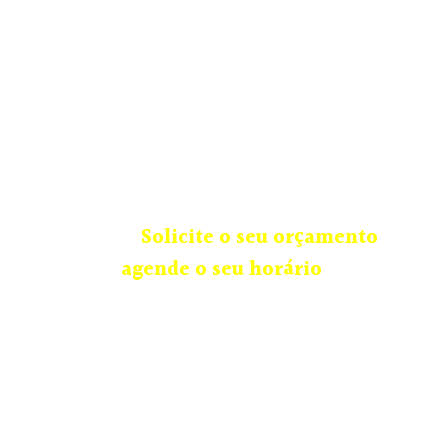
A Princess & Prince trabalha com locação e
também confecciona trajes infantis sob
medida, com aquele carinho todo especial
e modelos que enchem o coração de
alegria, vestindo crianças do baby até 16
anos, contando também com diversos
acessórios.
Solicite o seu orçamento
ou
agende o seu horário
.
Unidade Curitiba | PR: (41) 9.9632-5676
Rua Celestino Júnior, 175 – São Francisco, Curitiba –
PR, 80510-100