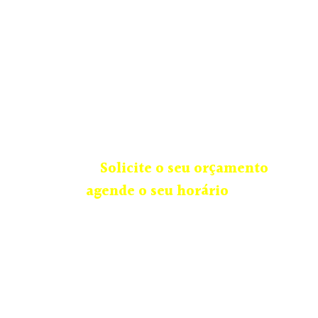
A Princess & Prince trabalha com locação e
também confecciona trajes infantis sob
medida, com aquele carinho todo especial
e modelos que enchem o coração de
alegria, vestindo crianças do baby até 16
anos, contando também com diversos
acessórios.
Solicite o seu orçamento
ou
agende o seu horário
.
Unidade Curitiba | PR: (41) 9.9632-5676
Rua Celestino Júnior, 175 – São Francisco, Curitiba –
PR, 80510-100