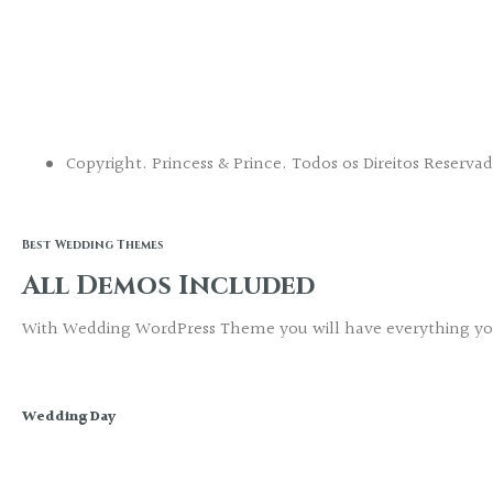
26
27
28
29
Copyright. Princess & Prince. Todos os Direitos Reservad
30
31
32
Best Wedding Themes
All Demos Included
33
34
With Wedding WordPress Theme you will have everything you
35
36
Wedding Day
37
38