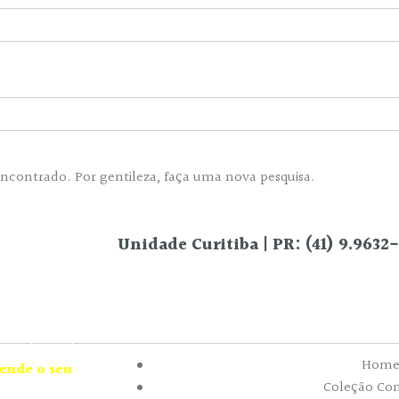
encontrado. Por gentileza, faça uma nova pesquisa.
Unidade Curitiba | PR: (41) 9.9632
Rua Celestino Júnior, 175 – São Francis
ciona trajes
elos que enchem
 contando também
Hom
ende o seu
Coleção Co