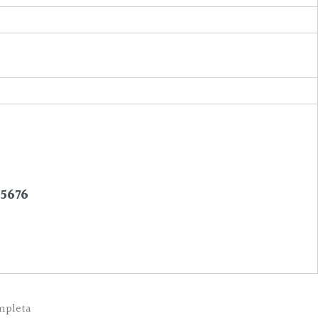
-5676
co, Curitiba – PR, 80510-100
e
mpleta