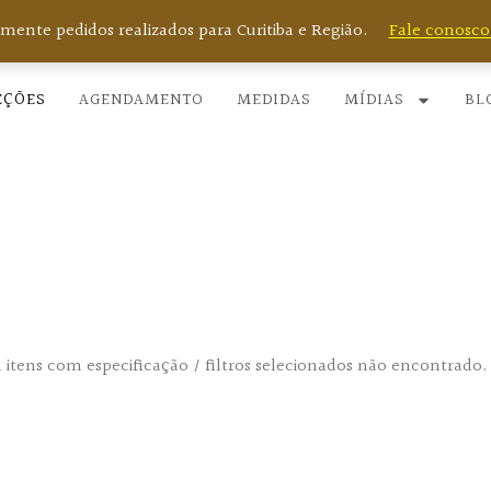
Curitiba | PR: (41) 9.9632-5676
omente pedidos realizados para Curitiba e Região.
Fale conosco 
EÇÕES
AGENDAMENTO
MEDIDAS
MÍDIAS
BL
Catálogo Online
 itens com especificação / filtros selecionados não encontrado.