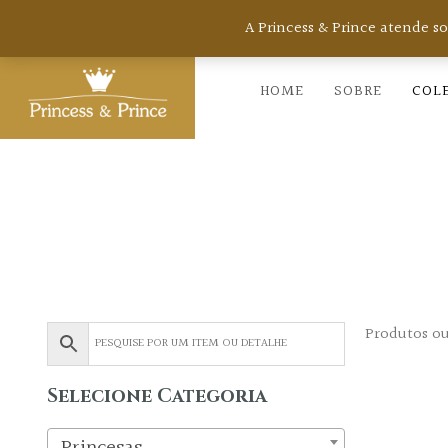
Rua Celestino Junior, 175 – Bairro São Francisco – Curitiba | Paraná
A Princess & Prince atende s
HOME
SOBRE
COL
Produtos ou
Selecione Categoria
Princesas