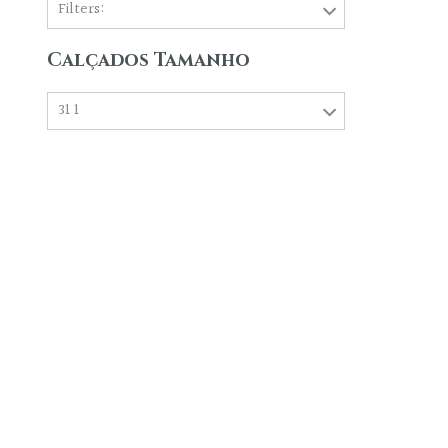
Filters:
Calçados Tamanho
31 1
A Princess & Prince trabalha com locaçã
confecciona trajes infantis sob medida, com 
todo especial e modelos que enchem o coraç